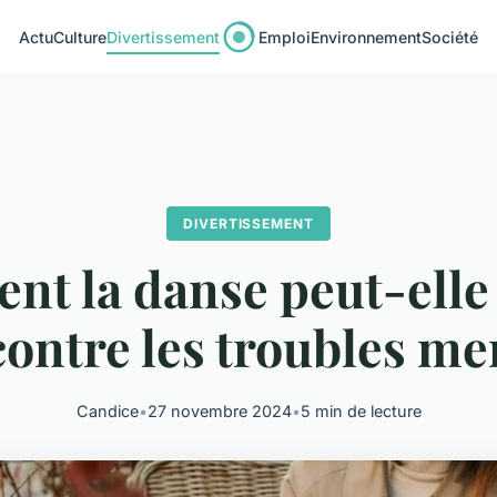
Actu
Culture
Divertissement
Emploi
Environnement
Société
DIVERTISSEMENT
t la danse peut-elle 
 contre les troubles me
Candice
•
27 novembre 2024
•
5 min de lecture