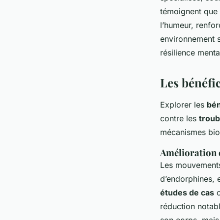
témoignent que
l’humeur, renfor
environnement s
résilience menta
Les bénéfi
Explorer les
bén
contre les
trou
mécanismes bioc
Amélioration 
Les mouvements
d’endorphines, 
études de cas
o
réduction notabl
son corps, mais 