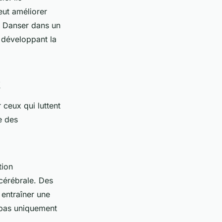
ut améliorer
s. Danser dans un
 développant la
x
 ceux qui luttent
e des
tion
cérébrale. Des
entraîner une
e pas uniquement