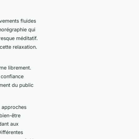
ements fluides
horégraphie qui
resque méditatif.
cette relaxation.
ime librement.
 confiance
ement du public
s approches
bien-être
dant aux
ifférentes