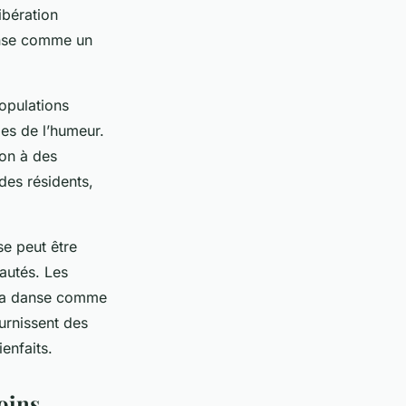
ibération
danse comme un
opulations
les de l’humeur.
ion à des
des résidents,
se peut être
autés. Les
 la danse comme
urnissent des
enfaits.
soins