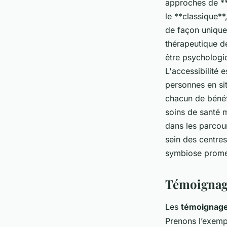
approches de **
le **classique**
de façon unique 
thérapeutique de
être psychologiq
L'accessibilité 
personnes en si
chacun de bénéfi
soins de santé 
dans les parcou
sein des centre
symbiose promeu
Témoignage
Les
témoignag
Prenons l’exempl