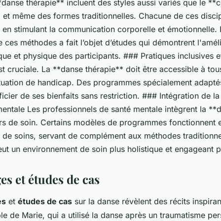
danse thérapie** incluent des styles aussi variés que le **
, et même des formes traditionnelles. Chacune de ces discipl
en stimulant la communication corporelle et émotionnelle. L
 ces méthodes a fait l’objet d’études qui démontrent l'amél
ue et physique des participants. ### Pratiques inclusives e
est cruciale. La **danse thérapie** doit être accessible à tous
tuation de handicap. Des programmes spécialement adapté
cier de ses bienfaits sans restriction. ### Intégration de l
mentale Les professionnels de santé mentale intègrent la **
rs de soin. Certains modèles de programmes fonctionnent 
s de soins, servant de complément aux méthodes traditionne
t un environnement de soin plus holistique et engageant po
s et études de cas
es
et
études de cas
sur la danse révèlent des récits inspira
e de Marie, qui a utilisé la danse après un traumatisme per