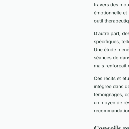
travers des mouv
émotionnelle et
outil thérapeuti
D’autre part, d
spécifiques, tel
Une étude menée
séances de dans
mais renforçait é
Ces récits et ét
intégrée dans 
témoignages, co
un moyen de
ré
recommandations
Conseils pr