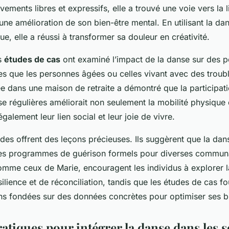
ements libres et expressifs, elle a trouvé une voie vers la l
 une amélioration de son bien-être mental. En utilisant la 
que, elle a réussi à transformer sa douleur en créativité.
es
études de cas
ont examiné l’impact de la danse sur des p
les que les personnes âgées ou celles vivant avec des troub
 dans une maison de retraite a démontré que la participat
e régulières améliorait non seulement la mobilité physique 
galement leur lien social et leur joie de vivre.
udes offrent des leçons précieuses. Ils suggèrent que la dan
des programmes de guérison formels pour diverses commun
mme ceux de Marie, encouragent les individus à explorer
silience
et de réconciliation, tandis que les études de cas fo
 fondées sur des données concrètes pour optimiser ses bi
atiques pour intégrer la danse dans les 