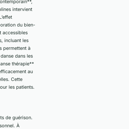
contemporain**,
ines intervient
’effet
ioration du bien-
t accessibles
, incluant les
s permettent à
a danse dans les
danse thérapie**
efficacement au
lles. Cette
ur les patients.
nts de guérison.
sonnel. À