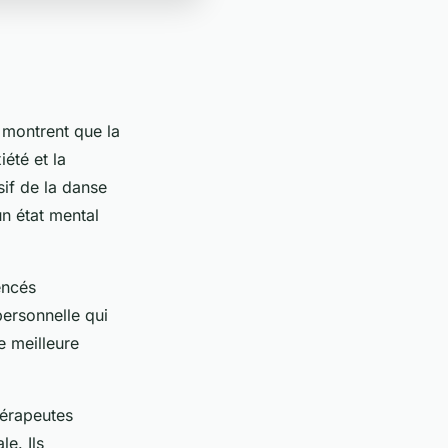
 montrent que la
iété et la
if de la danse
un état mental
encés
personnelle qui
e meilleure
hérapeutes
le. Ils