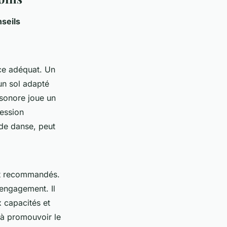
seils
ace adéquat. Un
un sol adapté
 sonore joue un
ression
de danse, peut
nt recommandés.
’engagement. Il
 capacités et
 à promouvoir le