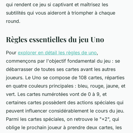
qui rendent ce jeu si captivant et maîtrisez les
subtilités qui vous aideront à triompher à chaque
round.
Règles essentielles du jeu Uno
Pour
explorer en détail les règles de uno
,
commençons par l'objectif fondamental du jeu : se
débarrasser de toutes ses cartes avant les autres
joueurs. Le Uno se compose de 108 cartes, réparties
en quatre couleurs principales : bleu, rouge, jaune, et
vert. Les cartes numérotées vont de 0 à 9, et
certaines cartes possèdent des actions spéciales qui
peuvent influencer considérablement le cours du jeu.
Parmi les cartes spéciales, on retrouve le "+2", qui
oblige le prochain joueur à prendre deux cartes, les