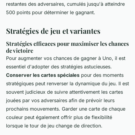
restantes des adversaires, cumulés jusqu'à atteindre
500 points pour déterminer le gagnant.
Stratégies de jeu et variantes
Stratégies efficaces pour maximiser les chances
de victoire
Pour augmenter vos chances de gagner à Uno, il est
essentiel d'adopter des stratégies astucieuses.
Conserver les cartes spéciales
pour des moments
stratégiques peut renverser la dynamique du jeu. Il est
souvent judicieux de suivre attentivement les cartes
jouées par vos adversaires afin de prévoir leurs
prochains mouvements. Garder une carte de chaque
couleur peut également offrir plus de flexibilité
lorsque le tour de jeu change de direction.